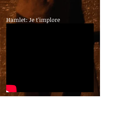
Hamlet: Je t'implore
Messiah: Thus saith the Lord...But
who may abide